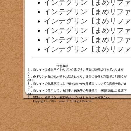
インテグリン【まめリファ
インテグリン【まめリファ
インテグリン【まめリファ
インテグリン【まめリファ
インテグリン【まめリファ
インテグリン【まめリファ
注意事項
１．当サイトは通販サイトのリンク集です。商品の販売は行っておりませ
ん。
２．必ずリンク先の規約等をお読みになり、各自の責任と判断でご利用くだ
さい。
３．当サイトの記載事項により被ったいかなる被害についても責任を負いま
せん。
４．当サイトで使用している記事、画像等の無駄使用、無断転載はご遠慮下
さい。
５．間違い、適切でない表現等がございましたら
ご一報下さい
。
Copyright © 2006- Zone FF All Right Reserved.